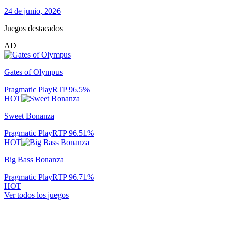
24 de junio, 2026
Juegos destacados
AD
Gates of Olympus
Pragmatic Play
RTP
96.5
%
HOT
Sweet Bonanza
Pragmatic Play
RTP
96.51
%
HOT
Big Bass Bonanza
Pragmatic Play
RTP
96.71
%
HOT
Ver todos los juegos