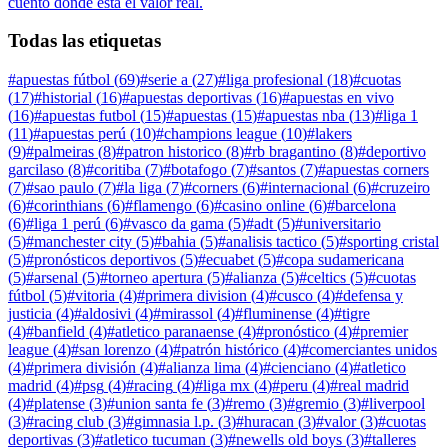
cuento dónde está el valor real.
Todas las etiquetas
#
apuestas fútbol
(
69
)
#
serie a
(
27
)
#
liga profesional
(
18
)
#
cuotas
(
17
)
#
historial
(
16
)
#
apuestas deportivas
(
16
)
#
apuestas en vivo
(
16
)
#
apuestas futbol
(
15
)
#
apuestas
(
15
)
#
apuestas nba
(
13
)
#
liga 1
(
11
)
#
apuestas perú
(
10
)
#
champions league
(
10
)
#
lakers
(
9
)
#
palmeiras
(
8
)
#
patron historico
(
8
)
#
rb bragantino
(
8
)
#
deportivo
garcilaso
(
8
)
#
coritiba
(
7
)
#
botafogo
(
7
)
#
santos
(
7
)
#
apuestas corners
(
7
)
#
sao paulo
(
7
)
#
la liga
(
7
)
#
corners
(
6
)
#
internacional
(
6
)
#
cruzeiro
(
6
)
#
corinthians
(
6
)
#
flamengo
(
6
)
#
casino online
(
6
)
#
barcelona
(
6
)
#
liga 1 perú
(
6
)
#
vasco da gama
(
5
)
#
adt
(
5
)
#
universitario
(
5
)
#
manchester city
(
5
)
#
bahia
(
5
)
#
analisis tactico
(
5
)
#
sporting cristal
(
5
)
#
pronósticos deportivos
(
5
)
#
ecuabet
(
5
)
#
copa sudamericana
(
5
)
#
arsenal
(
5
)
#
torneo apertura
(
5
)
#
alianza
(
5
)
#
celtics
(
5
)
#
cuotas
fútbol
(
5
)
#
vitoria
(
4
)
#
primera division
(
4
)
#
cusco
(
4
)
#
defensa y
justicia
(
4
)
#
aldosivi
(
4
)
#
mirassol
(
4
)
#
fluminense
(
4
)
#
tigre
(
4
)
#
banfield
(
4
)
#
atletico paranaense
(
4
)
#
pronóstico
(
4
)
#
premier
league
(
4
)
#
san lorenzo
(
4
)
#
patrón histórico
(
4
)
#
comerciantes unidos
(
4
)
#
primera división
(
4
)
#
alianza lima
(
4
)
#
cienciano
(
4
)
#
atletico
madrid
(
4
)
#
psg
(
4
)
#
racing
(
4
)
#
liga mx
(
4
)
#
peru
(
4
)
#
real madrid
(
4
)
#
platense
(
3
)
#
union santa fe
(
3
)
#
remo
(
3
)
#
gremio
(
3
)
#
liverpool
(
3
)
#
racing club
(
3
)
#
gimnasia l.p.
(
3
)
#
huracan
(
3
)
#
valor
(
3
)
#
cuotas
deportivas
(
3
)
#
atletico tucuman
(
3
)
#
newells old boys
(
3
)
#
talleres