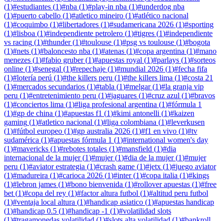
(
1
)
#
estudiantes
(
1
)
#
nba
(
1
)
#
play-in nba
(
1
)
#
underdog nba
(
1
)
#
puerto cabello
(
1
)
#
atletico mineiro
(
1
)
#
atlético nacional
(
1
)
#
coquimbo
(
1
)
#
libertadores
(
1
)
#
sudamericana 2026
(
1
)
#
sporting
(
1
)
#
lisboa
(
1
)
#
independiente petrolero
(
1
)
#
tigres
(
1
)
#
independiente
vs racing
(
1
)
#
thunder
(
1
)
#
toulouse
(
1
)
#
psg vs toulouse
(
1
)
#
bogota
(
1
)
#
nets
(
1
)
#
baloncesto nba
(
1
)
#
atenas
(
1
)
#
copa argentina
(
1
)
#
mano
menezes
(
1
)
#
fabio gruber
(
1
)
#
apuestas royal
(
1
)
#
parlays
(
1
)
#
sorteos
online
(
1
)
#
senegal
(
1
)
#
repechaje
(
1
)
#
mundial 2026
(
1
)
#
fecha fifa
(
1
)
#
lotería perú
(
1
)
#
the killers peru
(
1
)
#
the killers lima
(
1
)
#
costa 21
(
1
)
#
mercados secundarios
(
1
)
#
tabla
(
1
)
#
melgar
(
1
)
#
la granja vip
peru
(
1
)
#
entretenimiento peru
(
1
)
#
jaguares
(
1
)
#
cruz azul
(
1
)
#
bravos
(
1
)
#
conciertos lima
(
1
)
#
liga profesional argentina
(
1
)
#
fórmula 1
(
1
)
#
gp de china
(
1
)
#
apuestas f1
(
1
)
#
kimi antonelli
(
1
)
#
kaizen
gaming
(
1
)
#
atletico nacional
(
1
)
#
liga colombiana
(
1
)
#
leverkusen
(
1
)
#
fútbol europeo
(
1
)
#
gp australia 2026
(
1
)
#
f1 en vivo
(
1
)
#
tv
sudamérica
(
1
)
#
apuestas fórmula 1
(
1
)
#
international women's day
(
1
)
#
mavericks
(
1
)
#
rebotes totales
(
1
)
#
mansfield
(
1
)
#
dia
internacional de la mujer
(
1
)
#
mujer
(
1
)
#
dia de la mujer
(
1
)
#
mujer
peru
(
1
)
#
aviator estrategia
(
1
)
#
crash game
(
1
)
#
jetx
(
1
)
#
juego aviator
(
1
)
#
madureira
(
1
)
#
carioca 2026
(
1
)
#
inter
(
1
)
#
copa italia
(
1
)
#
kings
(
1
)
#
lebron james
(
1
)
#
bono bienvenida
(
1
)
#
rollover apuestas
(
1
)
#
free
bet
(
1
)
#
copa del rey
(
1
)
#
factor altura futbol
(
1
)
#
altitud peru futbol
(
1
)
#
ventaja local altura
(
1
)
#
handicap asiatico
(
1
)
#
apuestas handicap
(
1
)
#
handicap 0.5
(
1
)
#
handicap -1
(
1
)
#
volatilidad slots
(
1
)
#
tragamonedas volatilidad
(
1
)
#
slots alta volatilidad
(
1
)
#
bankroll