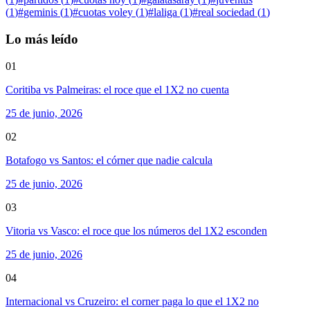
(
1
)
#
geminis
(
1
)
#
cuotas voley
(
1
)
#
laliga
(
1
)
#
real sociedad
(
1
)
Lo más leído
01
Coritiba vs Palmeiras: el roce que el 1X2 no cuenta
25 de junio, 2026
02
Botafogo vs Santos: el córner que nadie calcula
25 de junio, 2026
03
Vitoria vs Vasco: el roce que los números del 1X2 esconden
25 de junio, 2026
04
Internacional vs Cruzeiro: el corner paga lo que el 1X2 no