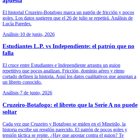
apuesta
El historial Cruzeiro-Botafogo marca un patrón de fricción y pocos
goles. Los datos sugieren que el 26 de julio se repetirá. Análisis de
Lucía Paredes.
Análisis
·
10 de junio, 2026
Estudiantes L.P. vs Independiente: el patrón que no
falla
El cruce entre Estudiantes e Independiente arrastra un guion
repetitivo que pocos analizan. Fricción, dominio aéreo y ritmo
cortado definen la historia. Aquí los datos cualitativos que apuntan a
un libreto conocido.
Análisis
·
7 de junio, 2026
Cruzeiro-Botafogo: el libreto que la Serie A no puede
soltar
Cada vez que Cruzeiro y Botafogo se miden en el Mineirão, la
historia escribe un renglón parecido. El patrón de pocos goles y
tensión táctica se repite. ¿Hay que apostar contra el guion? Te