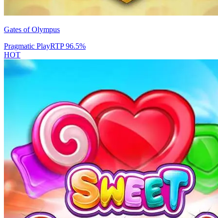
Gates of Olympus
Pragmatic Play
RTP
96.5
%
HOT