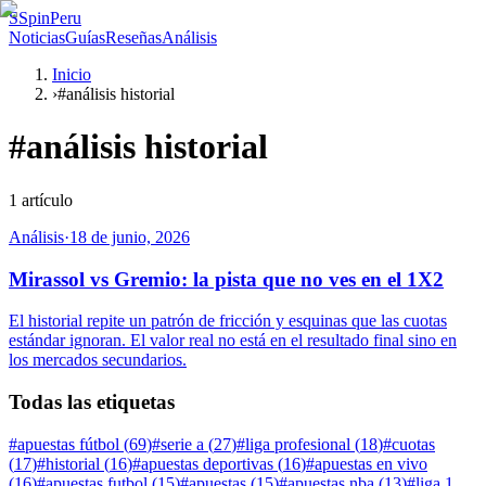
S
SpinPeru
Noticias
Guías
Reseñas
Análisis
Inicio
›
#análisis historial
#
análisis historial
1
artículo
Análisis
·
18 de junio, 2026
Mirassol vs Gremio: la pista que no ves en el 1X2
El historial repite un patrón de fricción y esquinas que las cuotas
estándar ignoran. El valor real no está en el resultado final sino en
los mercados secundarios.
Todas las etiquetas
#
apuestas fútbol
(
69
)
#
serie a
(
27
)
#
liga profesional
(
18
)
#
cuotas
(
17
)
#
historial
(
16
)
#
apuestas deportivas
(
16
)
#
apuestas en vivo
(
16
)
#
apuestas futbol
(
15
)
#
apuestas
(
15
)
#
apuestas nba
(
13
)
#
liga 1