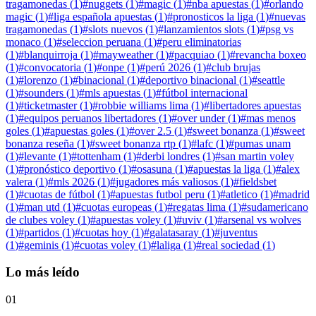
tragamonedas
(
1
)
#
nuggets
(
1
)
#
magic
(
1
)
#
nba apuestas
(
1
)
#
orlando
magic
(
1
)
#
liga española apuestas
(
1
)
#
pronosticos la liga
(
1
)
#
nuevas
tragamonedas
(
1
)
#
slots nuevos
(
1
)
#
lanzamientos slots
(
1
)
#
psg vs
monaco
(
1
)
#
seleccion peruana
(
1
)
#
peru eliminatorias
(
1
)
#
blanquirroja
(
1
)
#
mayweather
(
1
)
#
pacquiao
(
1
)
#
revancha boxeo
(
1
)
#
convocatoria
(
1
)
#
onpe
(
1
)
#
perú 2026
(
1
)
#
club brujas
(
1
)
#
lorenzo
(
1
)
#
binacional
(
1
)
#
deportivo binacional
(
1
)
#
seattle
(
1
)
#
sounders
(
1
)
#
mls apuestas
(
1
)
#
fútbol internacional
(
1
)
#
ticketmaster
(
1
)
#
robbie williams lima
(
1
)
#
libertadores apuestas
(
1
)
#
equipos peruanos libertadores
(
1
)
#
over under
(
1
)
#
mas menos
goles
(
1
)
#
apuestas goles
(
1
)
#
over 2.5
(
1
)
#
sweet bonanza
(
1
)
#
sweet
bonanza reseña
(
1
)
#
sweet bonanza rtp
(
1
)
#
lafc
(
1
)
#
pumas unam
(
1
)
#
levante
(
1
)
#
tottenham
(
1
)
#
derbi londres
(
1
)
#
san martin voley
(
1
)
#
pronóstico deportivo
(
1
)
#
osasuna
(
1
)
#
apuestas la liga
(
1
)
#
alex
valera
(
1
)
#
mls 2026
(
1
)
#
jugadores más valiosos
(
1
)
#
fieldsbet
(
1
)
#
cuotas de fútbol
(
1
)
#
apuestas futbol peru
(
1
)
#
atletico
(
1
)
#
madrid
(
1
)
#
man utd
(
1
)
#
cuotas europeas
(
1
)
#
regatas lima
(
1
)
#
sudamericano
de clubes voley
(
1
)
#
apuestas voley
(
1
)
#
uviv
(
1
)
#
arsenal vs wolves
(
1
)
#
partidos
(
1
)
#
cuotas hoy
(
1
)
#
galatasaray
(
1
)
#
juventus
(
1
)
#
geminis
(
1
)
#
cuotas voley
(
1
)
#
laliga
(
1
)
#
real sociedad
(
1
)
Lo más leído
01