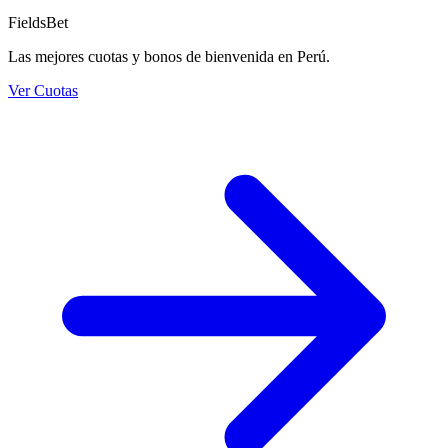
FieldsBet
Las mejores cuotas y bonos de bienvenida en Perú.
Ver Cuotas