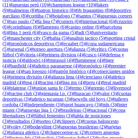
(
11
)
#
apuestas perú
(
10
)
#
champions league
(
10
)
#
lakers
(
9
)
#
palmeiras
(
8
)
#
patron historico
(
8
)
#
rb bragantino
(
8
)
#
deportivo
garcilaso
(
8
)
#
coritiba
(
7
)
#
botafogo
(
7
)
#
santos
(
7
)
#
apuestas corners
(
7
)
#
sao paulo
(
7
)
#
la liga
(
7
)
#
corners
(
6
)
#
internacional
(
6
)
#
cruzeiro
(
6
)
#
corinthians
(
6
)
#
flamengo
(
6
)
#
casino online
(
6
)
#
barcelona
(
6
)
#
liga 1 perú
(
6
)
#
vasco da gama
(
5
)
#
adt
(
5
)
#
universitario
(
5
)
#
manchester city
(
5
)
#
bahia
(
5
)
#
analisis tactico
(
5
)
#
sporting cristal
(
5
)
#
pronósticos deportivos
(
5
)
#
ecuabet
(
5
)
#
copa sudamericana
(
5
)
#
arsenal
(
5
)
#
torneo apertura
(
5
)
#
alianza
(
5
)
#
celtics
(
5
)
#
cuotas
fútbol
(
5
)
#
vitoria
(
4
)
#
primera division
(
4
)
#
cusco
(
4
)
#
defensa y
justicia
(
4
)
#
aldosivi
(
4
)
#
mirassol
(
4
)
#
fluminense
(
4
)
#
tigre
(
4
)
#
banfield
(
4
)
#
atletico paranaense
(
4
)
#
pronóstico
(
4
)
#
premier
league
(
4
)
#
san lorenzo
(
4
)
#
patrón histórico
(
4
)
#
comerciantes unidos
(
4
)
#
primera división
(
4
)
#
alianza lima
(
4
)
#
cienciano
(
4
)
#
atletico
madrid
(
4
)
#
psg
(
4
)
#
racing
(
4
)
#
liga mx
(
4
)
#
peru
(
4
)
#
real madrid
(
4
)
#
platense
(
3
)
#
union santa fe
(
3
)
#
remo
(
3
)
#
gremio
(
3
)
#
liverpool
(
3
)
#
racing club
(
3
)
#
gimnasia l.p.
(
3
)
#
huracan
(
3
)
#
valor
(
3
)
#
cuotas
deportivas
(
3
)
#
atletico tucuman
(
3
)
#
newells old boys
(
3
)
#
talleres
cordoba
(
3
)
#
independiente
(
3
)
#
sport huancayo
(
3
)
#
mls
(
3
)
#
inter
miami
(
3
)
#
apuestas liga 1
(
3
)
#
brasileirao
(
3
)
#
nacional
(
3
)
#
copa
libertadores
(
3
)
#
fútbol femenino
(
3
)
#
tabla de posiciones
(
3
)
#
resultados
(
3
)
#
sorteo
(
3
)
#
clippers
(
3
)
#
cuotas baloncesto
(
3
)
#
voley
(
3
)
#
bodø/glimt
(
3
)
#
apuestas brasileirao
(
2
)
#
tarjetas
(
2
)
#
alianza atletico
(
2
)
#
chapecoense-sc
(
2
)
#
corners apuestas
(
2
)
#
lectura fría
(
2
)
#
analisis
(
2
)
#
cuotas futbol
(
2
)
#
valor apuesta