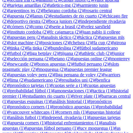
(
2
)
#
tarjetas amarillas
(
2
)
#
atletico-mg
(
2
)
#
sarmiento junin
(
2
)
#
argentinos jrs
(
2
)
#
belgrano cordoba
(
2
)
#
rosario central
(
2
)
#
apuesta
(
2
)
#
lanus
(
2
)
#
estudiantes de rio cuarto
(
2
)
#
chicago fire
(
2
)
#
deportivo riestra
(
2
)
#
boca juniors
(
2
)
#
independiente rivadavia
(
2
)
#
córners
(
2
)
#
como
(
2
)
#
serie a brasil
(
2
)
#
velez sarsfield
(
2
)
#
instituto cordoba
(
2
)
#
fc cajamarca
(
2
)
#
juan pablo ii college
(
2
)
#
apuestas peru
(
2
)
#
analisis táctico
(
2
)
#
táctica
(
2
)
#
apuestas mls
(
2
)
#
slot machine
(
2
)
#
posiciones
(
2
)
#
chelsea
(
2
)
#
fa cup
(
2
)
#
girona
(
2
)
#
tinka
(
2
)
#
la tinka
(
2
)
#
bundesliga
(
2
)
#
fútbol sudamericano
(
2
)
#
futbol
(
2
)
#
liga betplay
(
2
)
#
tijuana
(
2
)
#
athletic club
(
2
)
#
junior
(
2
)
#
selección peruana
(
2
)
#
betano
(
2
)
#
apuestas online
(
2
)
#
monterrey
(
2
)
#
newcastle
(
2
)
#
bonos apuestas
(
2
)
#
futbol peruano
(
2
)
#
slots
pragmatic play
(
2
)
#
moquegua
(
2
)
#
apuestas premier league
(
2
)
#
apuestas voley peru
(
2
)
#
liga peruana de voley
(
2
)
#
warriors
(
2
)
#
lima
(
2
)
#
sudamericano
(
2
)
#
resultados uni
(
2
)
#
benfica
(
2
)
#
pronóstico tarjetas
(
1
)
#
cuotas serie a
(
1
)
#
cuotas apuestas
(
1
)
#
probabilidad fútbol
(
1
)
#
amonestaciones
(
1
)
#
tactica
(
1
)
#
historial
premier
(
1
)
#
estudiantes rio cuarto
(
1
)
#
river plate
(
1
)
#
barracas central
(
1
)
#
apuestas esquinas
(
1
)
#
análisis historial
(
1
)
#
pronósticos
(
1
)
#
pronóstico corners
(
1
)
#
pronóstico apuestas
(
1
)
#
probabilidad
(
1
)
#
vancouver whitecaps
(
1
)
#
corners mls
(
1
)
#
apuestas historial
(
1
)
#
análisis futbol
(
1
)
#
independ. rivadavia
(
1
)
#
apuestas tarjetas
(
1
)
#
apuesta corners
(
1
)
#
historial enfrentamientos
(
1
)
#
analisis
apuestas
(
1
)
#
apuestas fútbol peruano
(
1
)
#
ucv moquegua
(
1
)
#
as