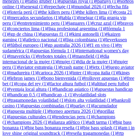
menezes
(
1
)
#
fabio gruber
(
1
)
#
apuestas royal
(
1
)
#
parlays
(
1
)
#
sorteos
online
(
1
)
#
senegal
(
1
)
#
repechaje
(
1
)
#
mundial 2026
(
1
)
#
fecha fifa
(
1
)
#
lotería perú
(
1
)
#
the killers peru
(
1
)
#
the killers lima
(
1
)
#
costa 21
(
1
)
#
mercados secundarios
(
1
)
#
tabla
(
1
)
#
melgar
(
1
)
#
la granja vip
peru
(
1
)
#
entretenimiento peru
(
1
)
#
jaguares
(
1
)
#
cruz azul
(
1
)
#
bravos
(
1
)
#
conciertos lima
(
1
)
#
liga profesional argentina
(
1
)
#
fórmula 1
(
1
)
#
gp de china
(
1
)
#
apuestas f1
(
1
)
#
kimi antonelli
(
1
)
#
kaizen
gaming
(
1
)
#
atletico nacional
(
1
)
#
liga colombiana
(
1
)
#
leverkusen
(
1
)
#
fútbol europeo
(
1
)
#
gp australia 2026
(
1
)
#
f1 en vivo
(
1
)
#
tv
sudamérica
(
1
)
#
apuestas fórmula 1
(
1
)
#
international women's day
(
1
)
#
mavericks
(
1
)
#
rebotes totales
(
1
)
#
mansfield
(
1
)
#
dia
internacional de la mujer
(
1
)
#
mujer
(
1
)
#
dia de la mujer
(
1
)
#
mujer
peru
(
1
)
#
aviator estrategia
(
1
)
#
crash game
(
1
)
#
jetx
(
1
)
#
juego aviator
(
1
)
#
madureira
(
1
)
#
carioca 2026
(
1
)
#
inter
(
1
)
#
copa italia
(
1
)
#
kings
(
1
)
#
lebron james
(
1
)
#
bono bienvenida
(
1
)
#
rollover apuestas
(
1
)
#
free
bet
(
1
)
#
copa del rey
(
1
)
#
factor altura futbol
(
1
)
#
altitud peru futbol
(
1
)
#
ventaja local altura
(
1
)
#
handicap asiatico
(
1
)
#
apuestas handicap
(
1
)
#
handicap 0.5
(
1
)
#
handicap -1
(
1
)
#
volatilidad slots
(
1
)
#
tragamonedas volatilidad
(
1
)
#
slots alta volatilidad
(
1
)
#
bankroll
casino
(
1
)
#
apuestas combinadas
(
1
)
#
parlay
(
1
)
#
acumulador
(
1
)
#
apuesta multiple
(
1
)
#
torneo apertura 2026
(
1
)
#
gorillaz
(
1
)
#
apuestas culturales
(
1
)
#
tendencias peru
(
1
)
#
champions
(
1
)
#
champions 2026
(
1
)
#
alianza atlético
(
1
)
#
adt tarma
(
1
)
#
big bass
bonanza
(
1
)
#
big bass bonanza reseña
(
1
)
#
big bass splash
(
1
)
#
am i in
love shine original soundtrack
(
1
)
#
reseña tragamonedas
(
1
)
#
rtp