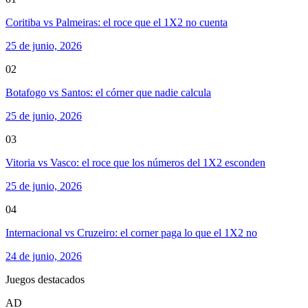
Coritiba vs Palmeiras: el roce que el 1X2 no cuenta
25 de junio, 2026
02
Botafogo vs Santos: el córner que nadie calcula
25 de junio, 2026
03
Vitoria vs Vasco: el roce que los números del 1X2 esconden
25 de junio, 2026
04
Internacional vs Cruzeiro: el corner paga lo que el 1X2 no
24 de junio, 2026
Juegos destacados
AD