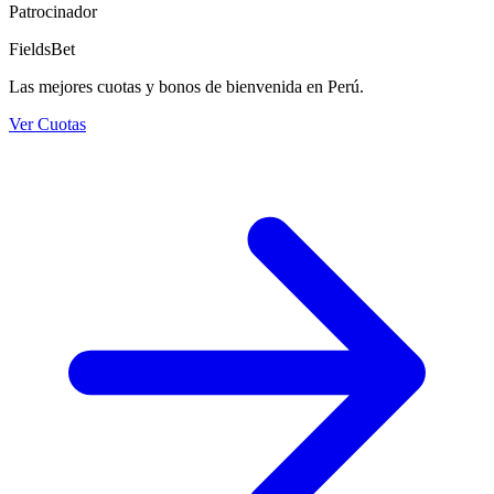
Patrocinador
FieldsBet
Las mejores cuotas y bonos de bienvenida en Perú.
Ver Cuotas