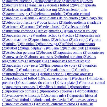
(
2
)
#
alianza atletico
(
2
)
#
chapecoense-sc
(
2
)
#
corners apuestas
(
2
)
#
lectura fría
(
2
)
#
analisis
(
2
)
#
cuotas futbol
(
2
)
#
valor apuesta
(
2
)
#
tarjetas amarillas
(
2
)
#
atletico-mg
(
2
)
#
sarmiento junin
(
2
)
#
argentinos jrs
(
2
)
#
belgrano cordoba
(
2
)
#
rosario central
(
2
)
#
apuesta
(
2
)
#
lanus
(
2
)
#
estudiantes de rio cuarto
(
2
)
#
chicago fire
(
2
)
#
deportivo riestra
(
2
)
#
boca juniors
(
2
)
#
independiente rivadavia
(
2
)
#
córners
(
2
)
#
como
(
2
)
#
serie a brasil
(
2
)
#
velez sarsfield
(
2
)
#
instituto cordoba
(
2
)
#
fc cajamarca
(
2
)
#
juan pablo ii college
(
2
)
#
apuestas peru
(
2
)
#
analisis táctico
(
2
)
#
táctica
(
2
)
#
apuestas mls
(
2
)
#
slot machine
(
2
)
#
posiciones
(
2
)
#
chelsea
(
2
)
#
fa cup
(
2
)
#
girona
(
2
)
#
tinka
(
2
)
#
la tinka
(
2
)
#
bundesliga
(
2
)
#
fútbol sudamericano
(
2
)
#
futbol
(
2
)
#
liga betplay
(
2
)
#
tijuana
(
2
)
#
athletic club
(
2
)
#
junior
(
2
)
#
selección peruana
(
2
)
#
betano
(
2
)
#
apuestas online
(
2
)
#
monterrey
(
2
)
#
newcastle
(
2
)
#
bonos apuestas
(
2
)
#
futbol peruano
(
2
)
#
slots
pragmatic play
(
2
)
#
moquegua
(
2
)
#
apuestas premier league
(
2
)
#
apuestas voley peru
(
2
)
#
liga peruana de voley
(
2
)
#
warriors
(
2
)
#
lima
(
2
)
#
sudamericano
(
2
)
#
resultados uni
(
2
)
#
benfica
(
2
)
#
pronóstico tarjetas
(
1
)
#
cuotas serie a
(
1
)
#
cuotas apuestas
(
1
)
#
probabilidad fútbol
(
1
)
#
amonestaciones
(
1
)
#
tactica
(
1
)
#
historial
premier
(
1
)
#
estudiantes rio cuarto
(
1
)
#
river plate
(
1
)
#
barracas central
(
1
)
#
apuestas esquinas
(
1
)
#
análisis historial
(
1
)
#
pronósticos
(
1
)
#
pronóstico corners
(
1
)
#
pronóstico apuestas
(
1
)
#
probabilidad
(
1
)
#
vancouver whitecaps
(
1
)
#
corners mls
(
1
)
#
apuestas historial
(
1
)
#
análisis futbol
(
1
)
#
independ. rivadavia
(
1
)
#
apuestas tarjetas
(
1
)
#
apuesta corners
(
1
)
#
historial enfrentamientos
(
1
)
#
analisis