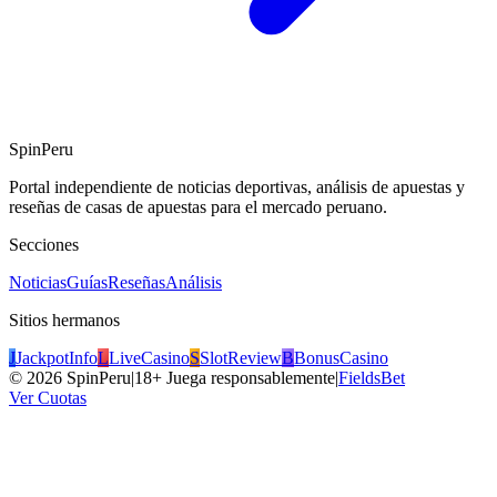
SpinPeru
Portal independiente de noticias deportivas, análisis de apuestas y
reseñas de casas de apuestas para el mercado peruano.
Secciones
Noticias
Guías
Reseñas
Análisis
Sitios hermanos
J
JackpotInfo
L
LiveCasino
S
SlotReview
B
BonusCasino
©
2026
SpinPeru
|
18+ Juega responsablemente
|
FieldsBet
Ver Cuotas