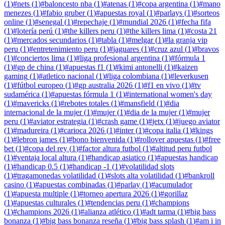
(
1
)
#
nets
(
1
)
#
baloncesto nba
(
1
)
#
atenas
(
1
)
#
copa argentina
(
1
)
#
mano
menezes
(
1
)
#
fabio gruber
(
1
)
#
apuestas royal
(
1
)
#
parlays
(
1
)
#
sorteos
online
(
1
)
#
senegal
(
1
)
#
repechaje
(
1
)
#
mundial 2026
(
1
)
#
fecha fifa
(
1
)
#
lotería perú
(
1
)
#
the killers peru
(
1
)
#
the killers lima
(
1
)
#
costa 21
(
1
)
#
mercados secundarios
(
1
)
#
tabla
(
1
)
#
melgar
(
1
)
#
la granja vip
peru
(
1
)
#
entretenimiento peru
(
1
)
#
jaguares
(
1
)
#
cruz azul
(
1
)
#
bravos
(
1
)
#
conciertos lima
(
1
)
#
liga profesional argentina
(
1
)
#
fórmula 1
(
1
)
#
gp de china
(
1
)
#
apuestas f1
(
1
)
#
kimi antonelli
(
1
)
#
kaizen
gaming
(
1
)
#
atletico nacional
(
1
)
#
liga colombiana
(
1
)
#
leverkusen
(
1
)
#
fútbol europeo
(
1
)
#
gp australia 2026
(
1
)
#
f1 en vivo
(
1
)
#
tv
sudamérica
(
1
)
#
apuestas fórmula 1
(
1
)
#
international women's day
(
1
)
#
mavericks
(
1
)
#
rebotes totales
(
1
)
#
mansfield
(
1
)
#
dia
internacional de la mujer
(
1
)
#
mujer
(
1
)
#
dia de la mujer
(
1
)
#
mujer
peru
(
1
)
#
aviator estrategia
(
1
)
#
crash game
(
1
)
#
jetx
(
1
)
#
juego aviator
(
1
)
#
madureira
(
1
)
#
carioca 2026
(
1
)
#
inter
(
1
)
#
copa italia
(
1
)
#
kings
(
1
)
#
lebron james
(
1
)
#
bono bienvenida
(
1
)
#
rollover apuestas
(
1
)
#
free
bet
(
1
)
#
copa del rey
(
1
)
#
factor altura futbol
(
1
)
#
altitud peru futbol
(
1
)
#
ventaja local altura
(
1
)
#
handicap asiatico
(
1
)
#
apuestas handicap
(
1
)
#
handicap 0.5
(
1
)
#
handicap -1
(
1
)
#
volatilidad slots
(
1
)
#
tragamonedas volatilidad
(
1
)
#
slots alta volatilidad
(
1
)
#
bankroll
casino
(
1
)
#
apuestas combinadas
(
1
)
#
parlay
(
1
)
#
acumulador
(
1
)
#
apuesta multiple
(
1
)
#
torneo apertura 2026
(
1
)
#
gorillaz
(
1
)
#
apuestas culturales
(
1
)
#
tendencias peru
(
1
)
#
champions
(
1
)
#
champions 2026
(
1
)
#
alianza atlético
(
1
)
#
adt tarma
(
1
)
#
big bass
bonanza
(
1
)
#
big bass bonanza reseña
(
1
)
#
big bass splash
(
1
)
#
am i in