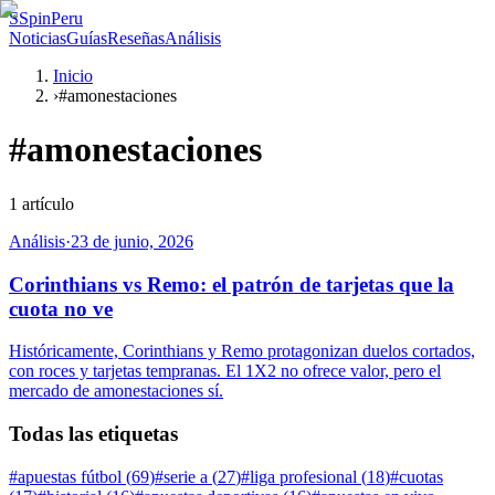
S
SpinPeru
Noticias
Guías
Reseñas
Análisis
Inicio
›
#amonestaciones
#
amonestaciones
1
artículo
Análisis
·
23 de junio, 2026
Corinthians vs Remo: el patrón de tarjetas que la
cuota no ve
Históricamente, Corinthians y Remo protagonizan duelos cortados,
con roces y tarjetas tempranas. El 1X2 no ofrece valor, pero el
mercado de amonestaciones sí.
Todas las etiquetas
#
apuestas fútbol
(
69
)
#
serie a
(
27
)
#
liga profesional
(
18
)
#
cuotas