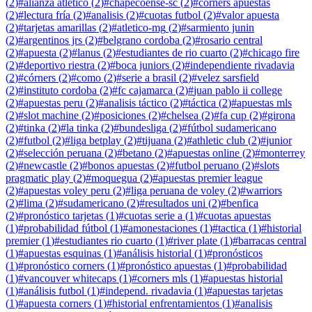
(
2
)
#
alianza atletico
(
2
)
#
chapecoense-sc
(
2
)
#
corners apuestas
(
2
)
#
lectura fría
(
2
)
#
analisis
(
2
)
#
cuotas futbol
(
2
)
#
valor apuesta
(
2
)
#
tarjetas amarillas
(
2
)
#
atletico-mg
(
2
)
#
sarmiento junin
(
2
)
#
argentinos jrs
(
2
)
#
belgrano cordoba
(
2
)
#
rosario central
(
2
)
#
apuesta
(
2
)
#
lanus
(
2
)
#
estudiantes de rio cuarto
(
2
)
#
chicago fire
(
2
)
#
deportivo riestra
(
2
)
#
boca juniors
(
2
)
#
independiente rivadavia
(
2
)
#
córners
(
2
)
#
como
(
2
)
#
serie a brasil
(
2
)
#
velez sarsfield
(
2
)
#
instituto cordoba
(
2
)
#
fc cajamarca
(
2
)
#
juan pablo ii college
(
2
)
#
apuestas peru
(
2
)
#
analisis táctico
(
2
)
#
táctica
(
2
)
#
apuestas mls
(
2
)
#
slot machine
(
2
)
#
posiciones
(
2
)
#
chelsea
(
2
)
#
fa cup
(
2
)
#
girona
(
2
)
#
tinka
(
2
)
#
la tinka
(
2
)
#
bundesliga
(
2
)
#
fútbol sudamericano
(
2
)
#
futbol
(
2
)
#
liga betplay
(
2
)
#
tijuana
(
2
)
#
athletic club
(
2
)
#
junior
(
2
)
#
selección peruana
(
2
)
#
betano
(
2
)
#
apuestas online
(
2
)
#
monterrey
(
2
)
#
newcastle
(
2
)
#
bonos apuestas
(
2
)
#
futbol peruano
(
2
)
#
slots
pragmatic play
(
2
)
#
moquegua
(
2
)
#
apuestas premier league
(
2
)
#
apuestas voley peru
(
2
)
#
liga peruana de voley
(
2
)
#
warriors
(
2
)
#
lima
(
2
)
#
sudamericano
(
2
)
#
resultados uni
(
2
)
#
benfica
(
2
)
#
pronóstico tarjetas
(
1
)
#
cuotas serie a
(
1
)
#
cuotas apuestas
(
1
)
#
probabilidad fútbol
(
1
)
#
amonestaciones
(
1
)
#
tactica
(
1
)
#
historial
premier
(
1
)
#
estudiantes rio cuarto
(
1
)
#
river plate
(
1
)
#
barracas central
(
1
)
#
apuestas esquinas
(
1
)
#
análisis historial
(
1
)
#
pronósticos
(
1
)
#
pronóstico corners
(
1
)
#
pronóstico apuestas
(
1
)
#
probabilidad
(
1
)
#
vancouver whitecaps
(
1
)
#
corners mls
(
1
)
#
apuestas historial
(
1
)
#
análisis futbol
(
1
)
#
independ. rivadavia
(
1
)
#
apuestas tarjetas
(
1
)
#
apuesta corners
(
1
)
#
historial enfrentamientos
(
1
)
#
analisis