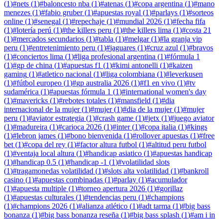
(
1
)
#
nets
(
1
)
#
baloncesto nba
(
1
)
#
atenas
(
1
)
#
copa argentina
(
1
)
#
mano
menezes
(
1
)
#
fabio gruber
(
1
)
#
apuestas royal
(
1
)
#
parlays
(
1
)
#
sorteos
online
(
1
)
#
senegal
(
1
)
#
repechaje
(
1
)
#
mundial 2026
(
1
)
#
fecha fifa
(
1
)
#
lotería perú
(
1
)
#
the killers peru
(
1
)
#
the killers lima
(
1
)
#
costa 21
(
1
)
#
mercados secundarios
(
1
)
#
tabla
(
1
)
#
melgar
(
1
)
#
la granja vip
peru
(
1
)
#
entretenimiento peru
(
1
)
#
jaguares
(
1
)
#
cruz azul
(
1
)
#
bravos
(
1
)
#
conciertos lima
(
1
)
#
liga profesional argentina
(
1
)
#
fórmula 1
(
1
)
#
gp de china
(
1
)
#
apuestas f1
(
1
)
#
kimi antonelli
(
1
)
#
kaizen
gaming
(
1
)
#
atletico nacional
(
1
)
#
liga colombiana
(
1
)
#
leverkusen
(
1
)
#
fútbol europeo
(
1
)
#
gp australia 2026
(
1
)
#
f1 en vivo
(
1
)
#
tv
sudamérica
(
1
)
#
apuestas fórmula 1
(
1
)
#
international women's day
(
1
)
#
mavericks
(
1
)
#
rebotes totales
(
1
)
#
mansfield
(
1
)
#
dia
internacional de la mujer
(
1
)
#
mujer
(
1
)
#
dia de la mujer
(
1
)
#
mujer
peru
(
1
)
#
aviator estrategia
(
1
)
#
crash game
(
1
)
#
jetx
(
1
)
#
juego aviator
(
1
)
#
madureira
(
1
)
#
carioca 2026
(
1
)
#
inter
(
1
)
#
copa italia
(
1
)
#
kings
(
1
)
#
lebron james
(
1
)
#
bono bienvenida
(
1
)
#
rollover apuestas
(
1
)
#
free
bet
(
1
)
#
copa del rey
(
1
)
#
factor altura futbol
(
1
)
#
altitud peru futbol
(
1
)
#
ventaja local altura
(
1
)
#
handicap asiatico
(
1
)
#
apuestas handicap
(
1
)
#
handicap 0.5
(
1
)
#
handicap -1
(
1
)
#
volatilidad slots
(
1
)
#
tragamonedas volatilidad
(
1
)
#
slots alta volatilidad
(
1
)
#
bankroll
casino
(
1
)
#
apuestas combinadas
(
1
)
#
parlay
(
1
)
#
acumulador
(
1
)
#
apuesta multiple
(
1
)
#
torneo apertura 2026
(
1
)
#
gorillaz
(
1
)
#
apuestas culturales
(
1
)
#
tendencias peru
(
1
)
#
champions
(
1
)
#
champions 2026
(
1
)
#
alianza atlético
(
1
)
#
adt tarma
(
1
)
#
big bass
bonanza
(
1
)
#
big bass bonanza reseña
(
1
)
#
big bass splash
(
1
)
#
am i in